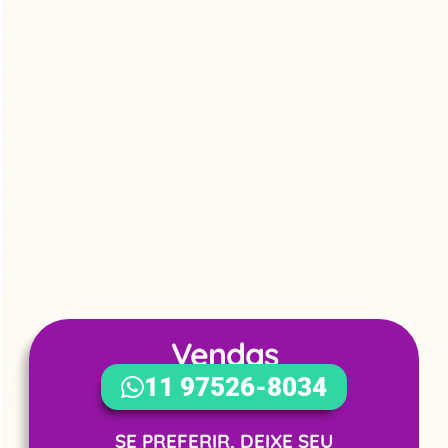
Vendas
WhatsApp
11 97526-8034
SE PREFERIR, DEIXE SEU