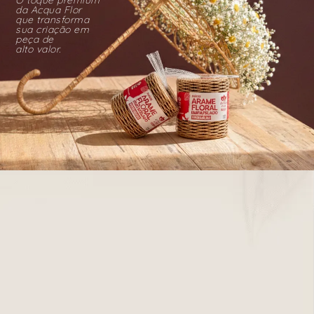
da Acqua Flor
que transforma
sua criação em
peça de
alto valor.