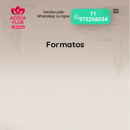
Vendas pelo
11
WhatsApp ou ligue:
975268034
Formatos