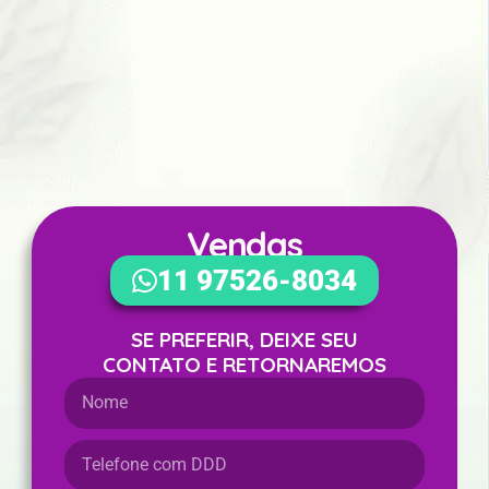
Vendas
WhatsApp
11 97526-8034
SE PREFERIR, DEIXE SEU
CONTATO E RETORNAREMOS