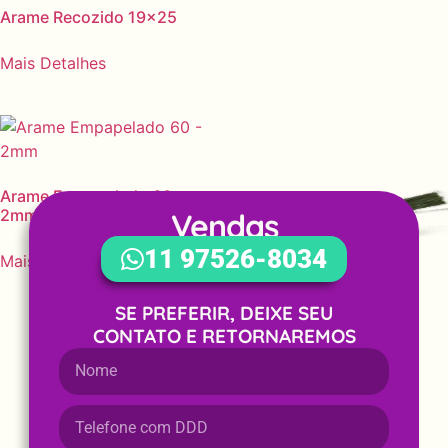
Arame Recozido 19×25
Mais Detalhes
Arame Empapelado 60 –
2mm
Vendas
WhatsApp
11 97526-8034
Mais Detalhes
SE PREFERIR, DEIXE SEU
CONTATO E RETORNAREMOS
Arame Empapelado 60 –
1mm
Mais Detalhes