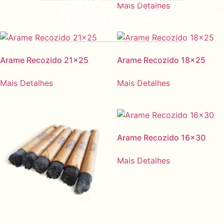
Horários de funcionamento:
Mais Detalhes
Po
Seg. à Sex. das 8h30 às 18h00
Sábado das 9h00 às 12h00
Arame Recozido 21×25
Arame Recozido 18×25
Mais Detalhes
Mais Detalhes
Arame Recozido 16×30
Mais Detalhes