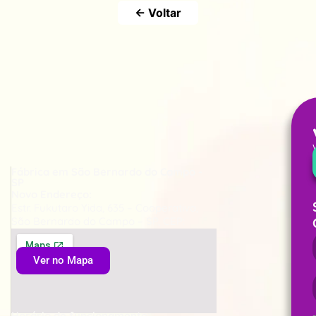
← Voltar
Fábrica em São Bernardo do Campo -
SP
Novo Endereço:
Estr. Fukutaro Yida, 635 – Cooperativa,
São Bernardo do Campo – SP, CEP:
09852-060
Ver no Mapa
Horário de funcionamento: