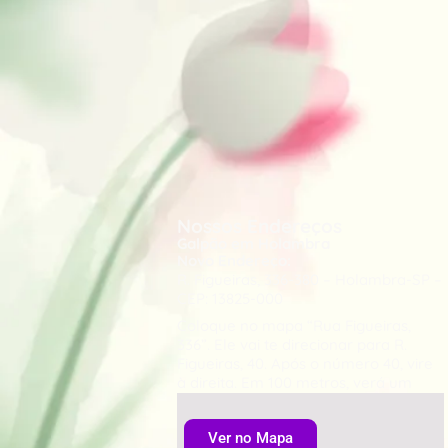
Nossos Endereços
Galpão em Holambra
Novo Endereço:
R. Figueiras, 336-380 – Holambra-SP –
CEP: 13825-000
Coloque no mapa “Rua Figueiras,
336”. Ele vai te direcionar para R.
Figueiras, 40. Após o número 40, vire
à direita. Em 100 metros, verá um
portão à direita.
Ver no Mapa