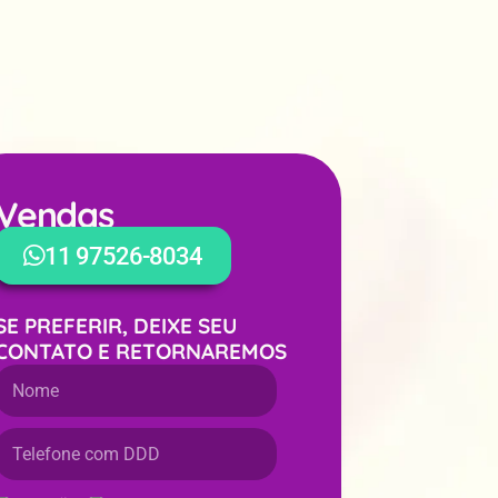
Vendas
WhatsApp
11 97526-8034
SE PREFERIR, DEIXE SEU
CONTATO E RETORNAREMOS