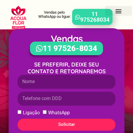
Vendas pelo
11
WhatsApp ou ligue:
975268034
Vendas
WhatsApp
11 97526-8034
SE PREFERIR, DEIXE SEU
CONTATO E RETORNAREMOS
Ligação
WhatsApp
Solicitar