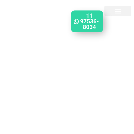
11
Vendas pelo
WhatsApp ou ligue:
97536-
8034