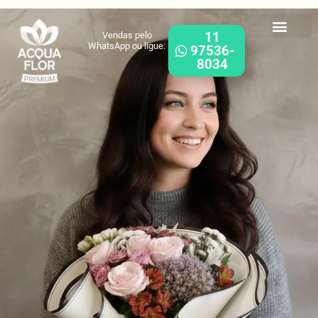
11
Vendas pelo
WhatsApp ou ligue:
97536-
8034