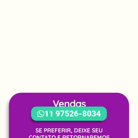
Vendas
WhatsApp
11 97526-8034
SE PREFERIR, DEIXE SEU
CONTATO E RETORNAREMOS