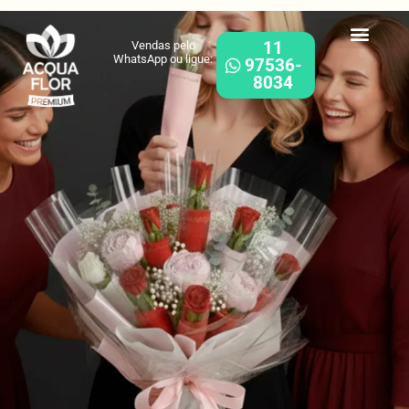
11
Vendas pelo
WhatsApp ou ligue:
97536-
8034