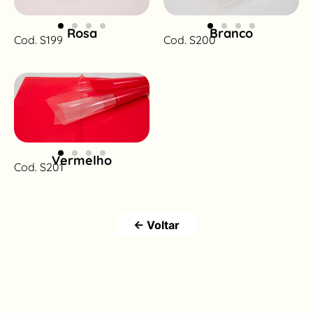
Rosa
Branco
Cod. S199
Cod. S200
Vermelho
Cod. S201
← Voltar