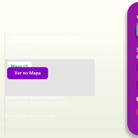
Fábrica em São Bernardo do Campo -
SP
Novo Endereço:
Estr. Fukutaro Yida, 635 – Cooperativa,
São Bernardo do Campo – SP, CEP:
09852-060
Ver no Mapa
Horário de funcionamento:
Seg. à Sex. das 8h30 às 17h45
Politica de Privacidade