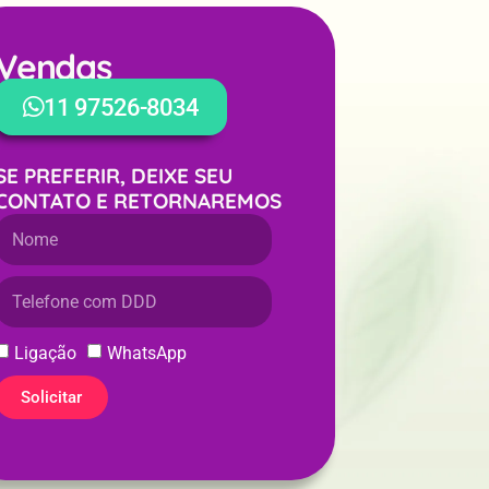
Vendas
WhatsApp
11 97526-8034
SE PREFERIR, DEIXE SEU
CONTATO E RETORNAREMOS
Ligação
WhatsApp
Solicitar