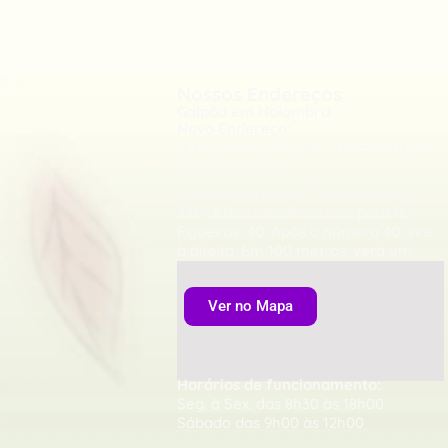
Nossos Endereços
Galpão em Holambra
Novo Endereço:
R. Figueiras, 336-380 – Holambra-SP –
CEP: 13825-000
Coloque no mapa “Rua Figueiras,
336”. Ele vai te direcionar para R.
Figueiras, 40. Após o número 40, vire
à direita. Em 100 metros, verá um
portão à direita.
Ver no Mapa
Horários de funcionamento:
Seg. à Sex. das 8h30 às 18h00
Sábado das 9h00 às 12h00